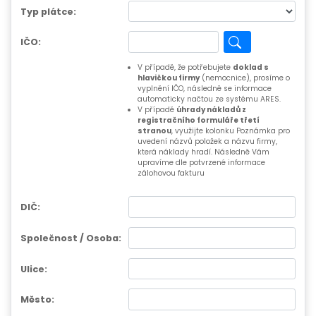
Typ plátce:
IČO:
V případě, že potřebujete
doklad s
hlavičkou firmy
(nemocnice), prosíme o
vyplnění IČO, následně se informace
automaticky načtou ze systému ARES.
V případě
úhrady nákladů z
registračního formuláře třetí
stranou
, využijte kolonku Poznámka pro
uvedení názvů položek a názvu firmy,
která náklady hradí. Následně Vám
upravíme dle potvrzené informace
zálohovou fakturu
DIČ:
Společnost / Osoba:
Ulice:
Město: