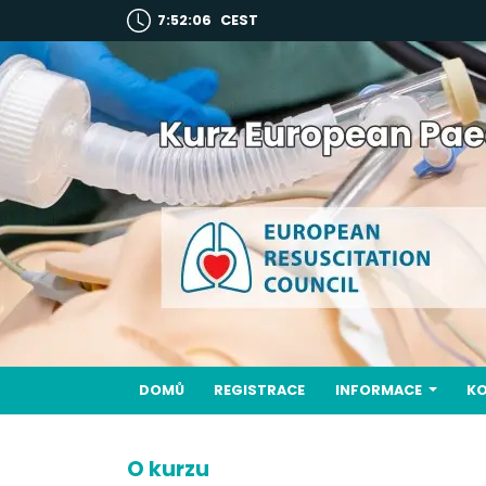
7:52:06
CEST
DOMŮ
REGISTRACE
INFORMACE
K
O kurzu