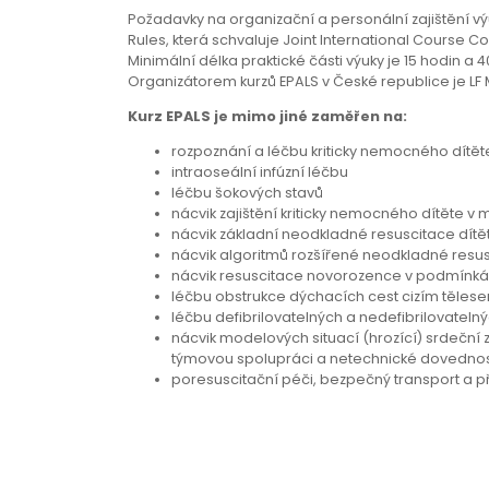
Požadavky na organizační a personální zajištění vý
Rules, která schvaluje Joint International Course 
Minimální délka praktické části výuky je 15 hodin 
Organizátorem kurzů EPALS v České republice je LF
Kurz EPALS je mimo jiné zaměřen na:
rozpoznání a léčbu kriticky nemocného dítět
intraoseální infúzní léčbu
léčbu šokových stavů
nácvik zajištění kriticky nemocného dítěte v
nácvik základní neodkladné resuscitace dítě
nácvik algoritmů rozšířené neodkladné resus
nácvik resuscitace novorozence v podmínká
léčbu obstrukce dýchacích cest cizím těles
léčbu defibrilovatelných a nedefibrilovateln
nácvik modelových situací (hrozící) srdeční 
týmovou spolupráci a netechnické dovednos
poresuscitační péči, bezpečný transport a p