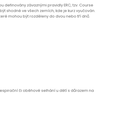
ou definovány závaznými pravidly ERC, tzv. Course
 být shodné ve všech zemích, kde je kurz vyučován.
 které mohou být rozděleny do dvou nebo tří dnů.
 respirační či oběhové selhání u dětí s důrazem na