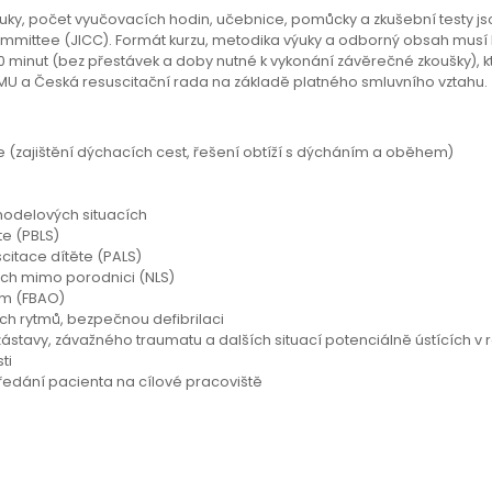
uky, počet vyučovacích hodin, učebnice, pomůcky a zkušební testy js
Committee (JICC). Formát kurzu, metodika výuky a odborný obsah musí
a 40 minut (bez přestávek a doby nutné k vykonání závěrečné zkoušky),
 MU a Česká resuscitační rada na základě platného smluvního vztahu.
e (zajištění dýchacích cest, řešení obtíží s dýcháním a oběhem)
 modelových situacích
te (PBLS)
citace dítěte (PALS)
ch mimo porodnici (NLS)
em (FBAO)
ých rytmů, bezpečnou defibrilaci
zástavy, závažného traumatu a dalších situací potenciálně ústících v
ti
ředání pacienta na cílové pracoviště