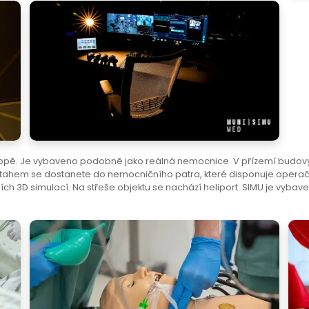
opě. Je vybaveno podobně jako reálná nemocnice. V přízemí budovy
tahem se dostanete do nemocničního patra, které disponuje operační
ích 3D simulací. Na střeše objektu se nachází heliport. SIMU je vybav