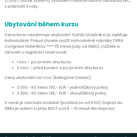
(CoSy Course System), vystavení mezinárodního certifikátu ERC
s platností 3 roky.
Ubytování během kurzu
Cena kurzu nezahrnuje ubytování. Každý účastník si je zajišťuje
individuálně. Pokud chcete využít zvýhodněné nabídky OREA
Congress Hotel Brno **** (5 minut jízdy od SIMU), můžete si
zároveň s registrací rezervovat:
1 noc – po prvním dnu kurzu
2 noci – před kurzem a po prvním dnu kurzu
Ceny ubytování za 1 noc (kategorie Classic):
3.000,- Kč nebo 130,- EUR - jednolůžkový pokoj
3.300,- Kč nebo 145,- EUR - dvoulůžkový pokoj
V ceně je zahrnuta snídaně (podává se od 6:00). Dojezd do
SIMU je autem či přes BOLT cca 5 – 10 minut dle dopravy.