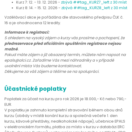
Kurz 7: 12. - 13. 12. 2026 -
zbývá ##tag_KURZ7_left z 30 míst
Kurz 8: 14. - 15. 12. 2026 -
zbývá ##tag_KURZ8_left z 30 míst
Vzdělávací akce je pořádána dle stavovského předpisu ČLK č.
16 a je ohodnocena 12 kredity.
Informace k registraci:
S ohledem na vysoký zájem o kurzy vás prosíme o pochopení, že
předrezervace před oficiálním spuštěním registrace nejsou
možné
.
Pokud máte zájem o již obsazený termín, můžete nám napsat na
epals@alci.cz. Zařadíme Vás mezi náhradníky a v případě
uvolnění místa Vás budeme kontaktovat.
Děkujeme za váš zájem a těšíme se na spolupráci.
Účastnické poplatky
Poplatek za účast na kurzu pro rok 2026 je 18.000,- Kč nebo 790,-
EUR.
V poplatku je zahrnuto kompletní stravování během obou dnů
kurzu (obědy v místě konání kurzu a společná večeře 1. den
kurzu, kávové přestávky, nealkoholické nápoje), učebnice EPALS
v elektronickém formátu, platba za místo v kurzu v databázi ERC