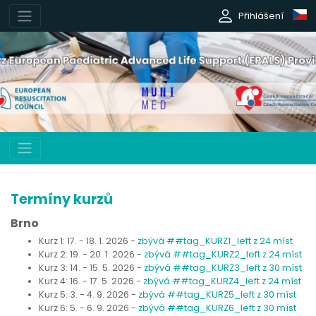
Přihlášení
Termíny kurzů
Brno
Kurz 1: 17. - 18. 1. 2026 -
zbývá ##tag_KURZ1_left z 24 míst
Kurz 2: 19. - 20. 1. 2026 -
zbývá ##tag_KURZ2_left z 24 míst
Kurz 3: 14. - 15. 5. 2026 -
zbývá ##tag_KURZ3_left z 30 míst
Kurz 4: 16. - 17. 5. 2026 -
zbývá ##tag_KURZ4_left z 24 míst
Kurz 5: 3. - 4. 9. 2026 -
zbývá ##tag_KURZ5_left z 30 míst
Kurz 6: 5. - 6. 9. 2026 -
zbývá ##tag_KURZ6_left z 30 míst